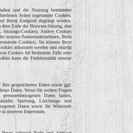
talten und die Nutzung bestimmter
hiedenen Seiten sogenannte Cookies.
 auf Ihrem Endgerät abgelegt werden.
 dem Ende der Browser-Sitzung, also
g. Sitzungs-Cookies). Andere Cookies
der unseren Partnerunternehmen, Ihren
sistente Cookies). Sie können Ihren
Cookies informiert werden und einzeln
on Cookies für bestimmte Fälle oder
kies kann die Funktionalität unserer
r Ihre gespeicherten Daten sowie ggf.
dieser Daten. Wenn Sie weitere Fragen
r personenbezogenen Daten haben,
uskünfte, Sperrung, Löschungs- und
bezogenen Daten sowie für Widerrufe
ie in unserem Impressum.
r Ihnen jederzeit Rede und Antwort