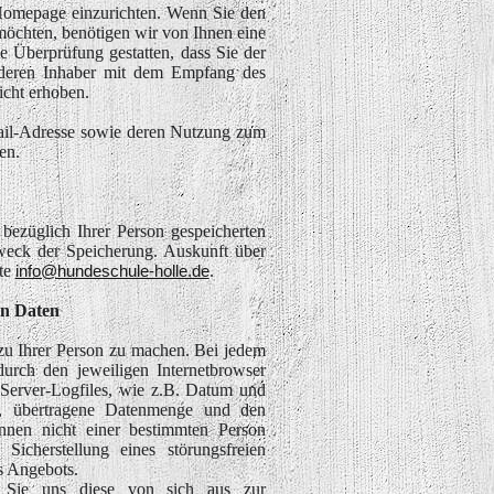
 Homepage einzurichten. Wenn Sie den
öchten, benötigen wir von Ihnen eine
e Überprüfung gestatten, dass Sie der
 deren Inhaber mit dem Empfang des
icht erhoben.
mail-Adresse sowie deren Nutzung zum
en.
 bezüglich Ihrer Person gespeicherten
eck der Speicherung. Auskunft über
te
info@hundeschule-holle.de
.
n Daten
u Ihrer Person zu machen. Bei jedem
urch den jeweiligen Internetbrowser
n Server-Logfiles, wie z.B. Datum und
e, übertragene Datenmenge und den
önnen nicht einer bestimmten Person
Sicherstellung eines störungsfreien
s Angebots.
 Sie uns diese von sich aus zur