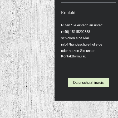
Kontakt
Rufen Sie einfach an unter:
(+49) 15115292338
schicken eine Mail
info@hundeschule-holle.de
oder nutzen Sie unser
Kontaktformular.
Datenschutzhinweis