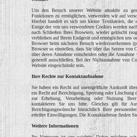
Um den Besuch unserer Website attraktiv zu ges
Funktionen zu ermöglichen, verwenden wir auf versc
Hierbei handelt es sich um kleine Textdateien, die
Einige der von uns verwendeten Cookies werden nach
nach Schließen Ihres Browsers, wieder gelöscht (so
verbleiben auf Ihrem Endgerät und ermöglichen uns o
Browser beim nächsten Besuch wiederzuerkennen (per
Browser so einstellen, dass Sie über das Setzen von 
über deren Annahme entscheiden oder die Annahme v
generell ausschließen. Bei der Nichtannahme von Coo
Website eingeschränkt sein.
Ihre Rechte zur Kontaktaufnahme
Sie haben ein Recht auf unentgeltliche Auskunft übe
ein Recht auf Berichtigung, Sperrung oder Löschung 
zur Erhebung, Verarbeitung oder Nutzung Ihre
kontaktieren Sie uns bitte. Gleiches gilt für A
Berichtigungswünsche hinsichtlich Ihrer personen
erteilter Einwilligungen. Die Kontaktadresse finden S
Weitere Informationen
Ihr Vertrauen ist uns wichtig. Daher möchten wi