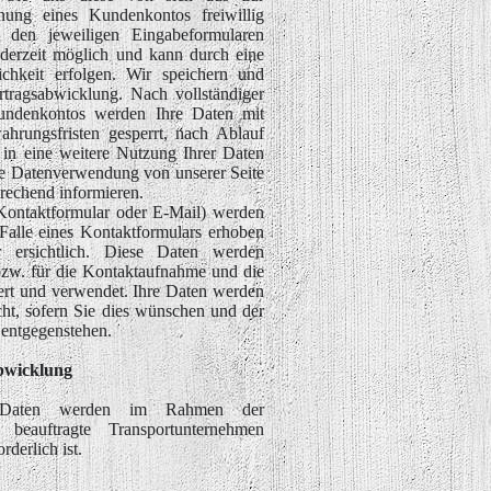
nung eines Kundenkontos freiwillig
 den jeweiligen Eingabeformularen
ederzeit möglich und kann durch eine
chkeit erfolgen. Wir speichern und
tragsabwicklung. Nach vollständiger
undenkontos werden Ihre Daten mit
ahrungsfristen gesperrt, nach Ablauf
h in eine weitere Nutzung Ihrer Daten
ere Datenverwendung von unserer Seite
prechend informieren.
Kontaktformular oder E-Mail) werden
alle eines Kontaktformulars erhoben
r ersichtlich. Diese Daten werden
 bzw. für die Kontaktaufnahme und die
ert und verwendet. Ihre Daten werden
cht, sofern Sie dies wünschen und der
 entgegenstehen.
bwicklung
n Daten werden im Rahmen der
beauftragte Transportunternehmen
derlich ist.