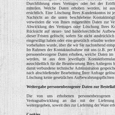
Durchführung eines Vertrages oder bei der Eröff
mitteilen. Welche Daten erhoben werden, ist aus
ersichtlich. Eine Löschung Ihres Kundenkontos ist j
Nachricht an die unten beschriebene Kontaktmögli
verwenden die von Ihnen mitgeteilten Daten zur Ver
Abwicklung des Vertrages oder Löschung Ihres K
Rücksicht auf steuer- und handelsrechtliche Aufbew
dieser Fristen gelöscht, sofern Sie nicht ausdrücklic
eingewilligt haben oder eine gesetzlich erlaubte weit
vorbehalten wurde, über die wir Sie nachstehend ents
Im Rahmen der Kontaktaufnahme mit uns (z.B. per 
personenbezogene Daten erhoben, welche Daten im F
werden, ist aus dem jeweiligen Kontaktformula
ausschließlich für die Beantwortung Ihres Anliegens
damit verbundene technische Administration gespeich
nach abschließender Bearbeitung Ihrer Anfrage gelös
Löschung keine gesetzlichen Aufbewahrungspflichten
Weitergabe personenbezogener Daten zur Bestella
Die von uns erhobenen personenbezogene
Vertragsabwicklung an das mit der Lieferung 
weitergegeben, soweit dies zur Lieferung der Ware erfor
Cookies